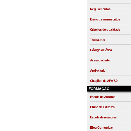
Regulamentos
Envio de manuscritos
Critérios de qualidade
Thesaurus
Código de ética
Acesso aberto
Anti-plágio
Citações da APA 7.0
FORMAÇÃO
Escola de Autores
Clube de Editores
Escola de revisores
Blog Comunicar