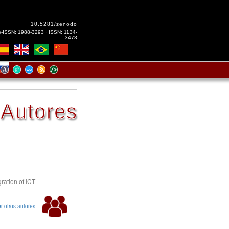
10.5281/zenodo
e-ISSN: 1988-3293 · ISSN: 1134-
3478
Autores
gration of ICT
r otros autores