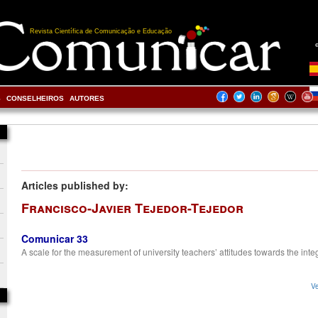
Revista Científica de Comunicação e Educação
S
CONSELHEIROS
AUTORES
Articles published by:
Francisco-Javier Tejedor-Tejedor
Comunicar 33
A scale for the measurement of university teachers’ attitudes towards the inte
Ve