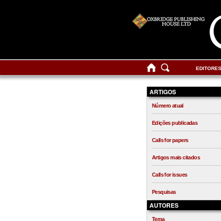
EDITORE
ARTIGOS
Número atual
Edições publicadas
Calls for papers
Artigos mais citados
Calls for issues
Pesquisas
AUTORES
Tema