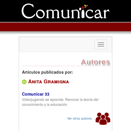
Toggle
navigation
Autores
Artículos publicados por:
Anita Gramigna
Comunicar 33
Videojugando se aprende: Renovar la teoría del
conocimiento y la educación
Ver otros autores