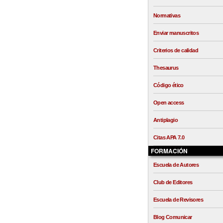
Normativas
Enviar manuscritos
Criterios de calidad
Thesaurus
Código ético
Open access
Antiplagio
Citas APA 7.0
FORMACIÓN
Escuela de Autores
Club de Editores
Escuela de Revisores
Blog Comunicar