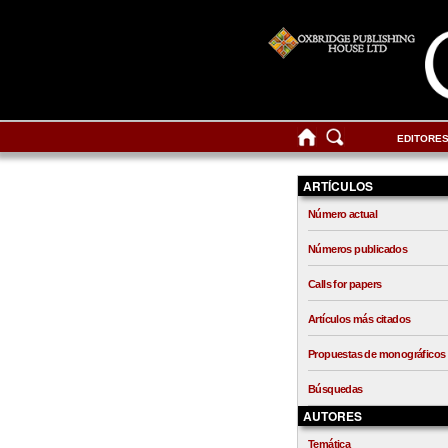
EDITORE
ARTÍCULOS
Número actual
Números publicados
Calls for papers
Artículos más citados
Propuestas de monográficos
Búsquedas
AUTORES
Temática