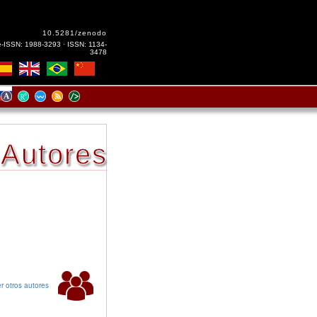
10.5281/zenodo
e-ISSN: 1988-3293 · ISSN: 1134-
3478
Autores
r otros autores