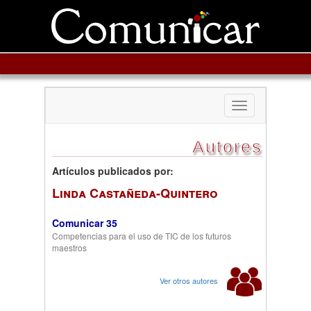
Toggle
navigation
Autores
Artículos publicados por:
Linda Castañeda-Quintero
Comunicar 35
Competencias para el uso de TIC de los futuros
maestros
Ver otros autores