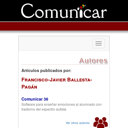
Toggle
navigation
Autores
Artículos publicados por:
Francisco-Javier Ballesta-
Pagán
Comunicar 36
Software para enseñar emociones al alumnado con
trastorno del espectro autista
Ver otros autores