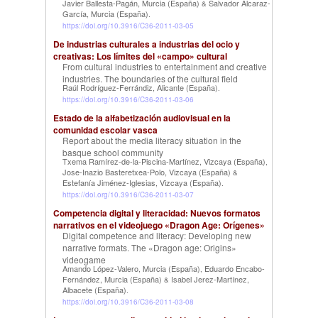
Javier Ballesta-Pagán, Murcia (España)
Salvador Alcaraz-
&
García, Murcia (España)
.
https://doi.org/10.3916/C36-2011-03-05
De industrias culturales a industrias del ocio y
creativas: Los límites del «campo» cultural
From cultural industries to entertainment and creative
industries. The boundaries of the cultural field
Raúl Rodríguez-Ferrándiz, Alicante (España)
.
https://doi.org/10.3916/C36-2011-03-06
Estado de la alfabetización audiovisual en la
comunidad escolar vasca
Report about the media literacy situation in the
basque school community
Txema Ramírez-de-la-Piscina-Martínez, Vizcaya (España)
,
Jose-Inazio Basteretxea-Polo, Vizcaya (España)
&
Estefanía Jiménez-Iglesias, Vizcaya (España)
.
https://doi.org/10.3916/C36-2011-03-07
Competencia digital y literacidad: Nuevos formatos
narrativos en el videojuego «Dragon Age: Orígenes»
Digital competence and literacy: Developing new
narrative formats. The «Dragon age: Origins»
videogame
Amando López-Valero, Murcia (España)
Eduardo Encabo-
,
Fernández, Murcia (España)
Isabel Jerez-Martínez,
&
Albacete (España)
.
https://doi.org/10.3916/C36-2011-03-08