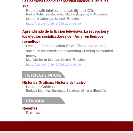
Las personas con discapacidad intelectual ante las
TIC
People with intellectual disability and ICTs
Pedro Gutiérrez-Recacha, Madrid (España)
Almudena
&
Martorell-Cafranga, Madrid (España)
.
https://doi.org/10.3916/C36-2011-03-09
Aprendiendo de la ficción televisiva. La recepción y
los efectos socializadores de «Amar en tiempos
revueltos»
Learning from television fiction. The reception and
socialization effects from watching «Loving in troubled
times»
Mar Chicharro-Merayo, Madrid (España)
.
https://doi.org/10.3916/C36-2011-03-10
Historias Gráficas: Historia del teatro
Historias Gráficas
Enrique Martínez-Salanova-Sánchez, Almería (España)
.
Reseñas
Reviews
.