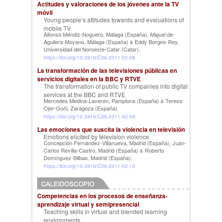
Actitudes y valoraciones de los jóvenes ante la TV
móvil
Young people’s attitudes towards and evaluations of
mobile TV
Alfonso Méndiz-Noguero, Málaga (España)
Miguel de-
,
Aguilera-Moyano, Málaga (España)
Eddy Borges-Rey,
&
Universidad del Noroeste-Catar (Catar)
.
https://doi.org/10.3916/C36-2011-02-08
La transformación de las televisiones públicas en
servicios digitales en la BBC y RTVE
The transformation of public TV companies into digital
services at the BBC and RTVE
Mercedes Medina-Laverón, Pamplona (España)
Teresa
&
Ojer-Goñi, Zaragoza (España)
.
https://doi.org/10.3916/C36-2011-02-09
Las emociones que suscita la violencia en televisión
Emotions elicited by television violence
Concepción Fernández-Villanueva, Madrid (España)
Juan-
,
Carlos Revilla-Castro, Madrid (España)
Roberto
&
Domínguez-Bilbao, Madrid (España)
.
https://doi.org/10.3916/C36-2011-02-10
Competencias en los procesos de enseñanza-
aprendizaje virtual y semipresencial
Teaching skills in virtual and blended learning
environments