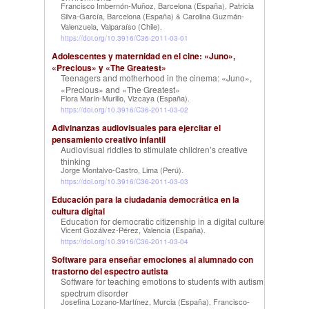
Francisco Imbernón-Muñoz, Barcelona (España)
Patricia
,
Silva-García, Barcelona (España)
Carolina Guzmán-
&
Valenzuela, Valparaíso (Chile)
.
https://doi.org/10.3916/C36-2011-03-01
Adolescentes y maternidad en el cine: «Juno»,
«Precious» y «The Greatest»
Teenagers and motherhood in the cinema: «Juno»,
«Precious» and «The Greatest»
Flora Marín-Murillo, Vizcaya (España)
.
https://doi.org/10.3916/C36-2011-03-02
Adivinanzas audiovisuales para ejercitar el
pensamiento creativo infantil
Audiovisual riddles to stimulate children’s creative
thinking
Jorge Montalvo-Castro, Lima (Perú)
.
https://doi.org/10.3916/C36-2011-03-03
Educación para la ciudadanía democrática en la
cultura digital
Education for democratic citizenship in a digital culture
Vicent Gozálvez-Pérez, Valencia (España)
.
https://doi.org/10.3916/C36-2011-03-04
Software para enseñar emociones al alumnado con
trastorno del espectro autista
Software for teaching emotions to students with autism
spectrum disorder
Josefina Lozano-Martínez, Murcia (España)
Francisco-
,