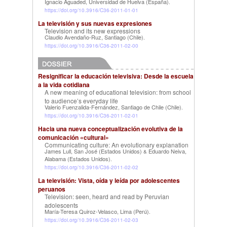
Ignacio Aguaded, Universidad de Huelva (España)
.
https://doi.org/10.3916/C36-2011-01-01
La televisión y sus nuevas expresiones
Television and its new expressions
Claudio Avendaño-Ruz, Santiago (Chile)
.
https://doi.org/10.3916/C36-2011-02-00
Resignificar la educación televisiva: Desde la escuela
a la vida cotidiana
A new meaning of educational television: from school
to audience’s everyday life
Valerio Fuenzalida-Fernández, Santiago de Chile (Chile)
.
https://doi.org/10.3916/C36-2011-02-01
Hacia una nueva conceptualización evolutiva de la
comunicación «cultural»
Communicating culture: An evolutionary explanation
James Lull, San José (Estados Unidos)
Eduardo Neiva,
&
Alabama (Estados Unidos)
.
https://doi.org/10.3916/C36-2011-02-02
La televisión: Vista, oída y leída por adolescentes
peruanos
Television: seen, heard and read by Peruvian
adolescents
María-Teresa Quiroz-Velasco, Lima (Perú)
.
https://doi.org/10.3916/C36-2011-02-03