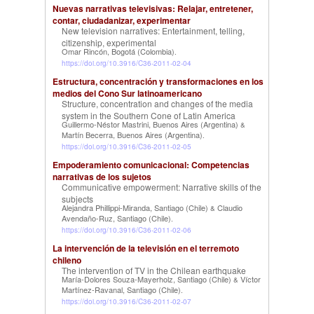
Nuevas narrativas televisivas: Relajar, entretener,
contar, ciudadanizar, experimentar
New television narratives: Entertainment, telling,
citizenship, experimental
Omar Rincón, Bogotá (Colombia)
.
https://doi.org/10.3916/C36-2011-02-04
Estructura, concentración y transformaciones en los
medios del Cono Sur latinoamericano
Structure, concentration and changes of the media
system in the Southern Cone of Latin America
Guillermo-Néstor Mastrini, Buenos Aires (Argentina)
&
Martín Becerra, Buenos Aires (Argentina)
.
https://doi.org/10.3916/C36-2011-02-05
Empoderamiento comunicacional: Competencias
narrativas de los sujetos
Communicative empowerment: Narrative skills of the
subjects
Alejandra Phillippi-Miranda, Santiago (Chile)
Claudio
&
Avendaño-Ruz, Santiago (Chile)
.
https://doi.org/10.3916/C36-2011-02-06
La intervención de la televisión en el terremoto
chileno
The intervention of TV in the Chilean earthquake
María-Dolores Souza-Mayerholz, Santiago (Chile)
Víctor
&
Martínez-Ravanal, Santiago (Chile)
.
https://doi.org/10.3916/C36-2011-02-07