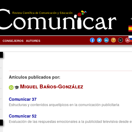
Revista Científica de Comunicación y Educación
S
CONSEJEROS
AUTORES
Artículos publicados por:
Miguel Baños-González
Comunicar 37
Estructuras y contenidos arquetípicos en la comunicación publicitaria
Comunicar 52
Evaluación de las respuestas emocionales a la publicidad televisiva desde 