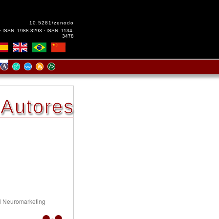
10.5281/zenodo
e-ISSN: 1988-3293 · ISSN: 1134-
3478
Autores
el Neuromarketing