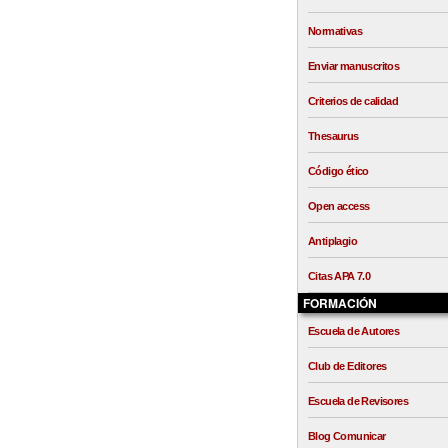
Normativas
Enviar manuscritos
Criterios de calidad
Thesaurus
Código ético
Open access
Antiplagio
Citas APA 7.0
FORMACIÓN
Escuela de Autores
Club de Editores
Escuela de Revisores
Blog Comunicar