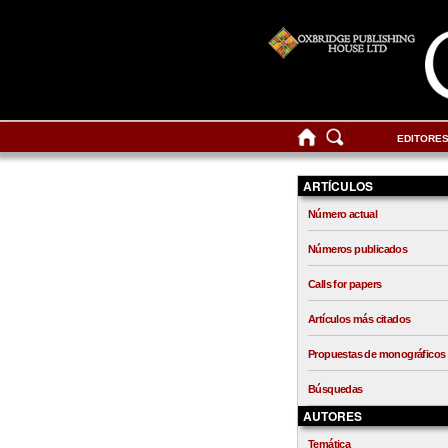
EDITORE
ARTÍCULOS
Número actual
Números publicados
Calls for papers
Artículos más citados
Propuestas de monográficos
Búsquedas
AUTORES
Temática