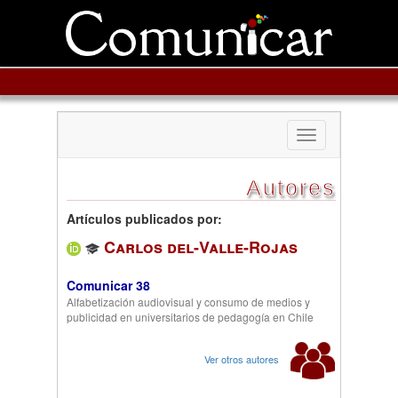
Toggle
navigation
Autores
Artículos publicados por:
Carlos del-Valle-Rojas
Comunicar 38
Alfabetización audiovisual y consumo de medios y
publicidad en universitarios de pedagogía en Chile
Ver otros autores