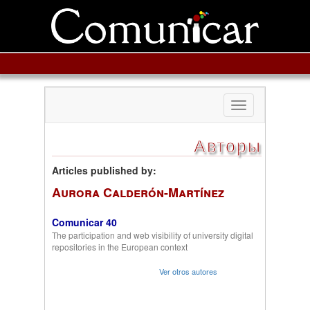
Toggle
navigation
Авторы
Articles published by:
Aurora Calderón-Martínez
Comunicar 40
The participation and web visibility of university digital
repositories in the European context
Ver otros autores