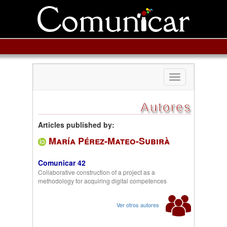
Toggle
navigation
Autores
Articles published by:
María Pérez-Mateo-Subirà
Comunicar 42
Collaborative construction of a project as a
methodology for acquiring digital competences
Ver otros autores