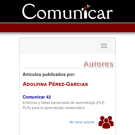
Toggle
navigation
Autores
Artículos publicados por:
Adolfina Pérez-Garcias
Comunicar 42
Entornos y redes personales de aprendizaje (PLE-
PLN) para el aprendizaje colaborativo
Ver otros autores