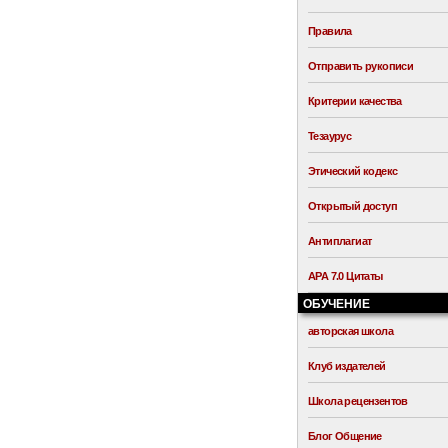
Правила
Отправить рукописи
Критерии качества
Тезаурус
Этический кодекс
Открытый доступ
Антиплагиат
APA 7.0 Цитаты
ОБУЧЕНИЕ
авторская школа
Клуб издателей
Школа рецензентов
Блог Общение