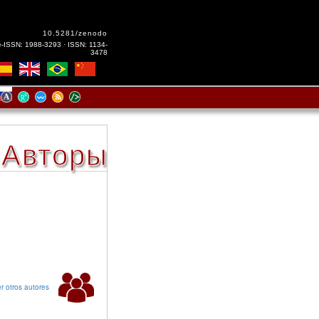
10.5281/zenodo
e-ISSN: 1988-3293 · ISSN: 1134-
3478
Авторы
r otros autores