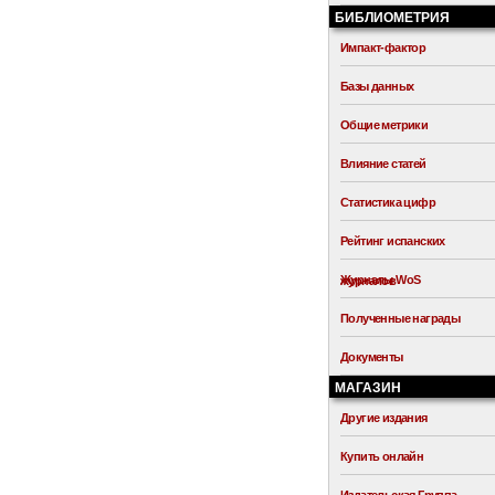
БИБЛИОМЕТРИЯ
Импакт-фактор
Базы данных
Общие метрики
Влияние статей
Статистика цифр
Рейтинг испанских
Журналы WoS
журналов
Полученные награды
Документы
МАГАЗИН
Другие издания
Купить онлайн