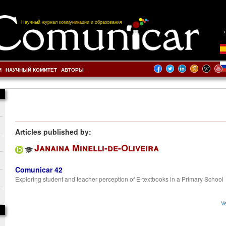
Научный журнал коммуникации и образования
И
НАУЧНЫЙ КОМИТЕТ
АВТОРЫ
Articles published by:
Janaina Minelli-de-Oliveira
Comunicar 42
Exploring student and teacher perception of E-textbooks in a Primary School
Ve