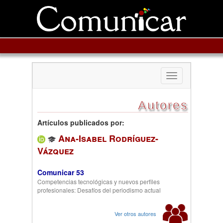
Toggle
navigation
Autores
Artículos publicados por:
Ana-Isabel Rodríguez-
Vázquez
Comunicar 53
Competencias tecnológicas y nuevos perfiles
profesionales: Desafíos del periodismo actual
Ver otros autores