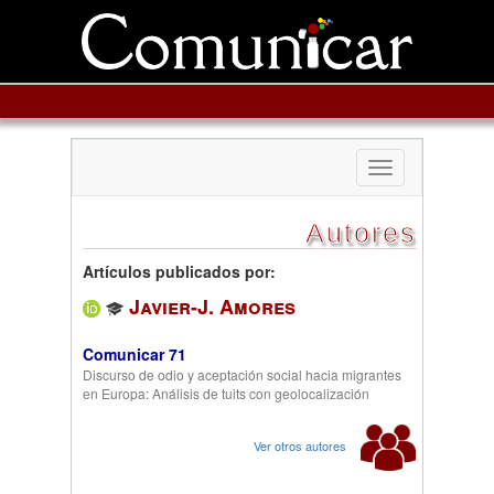
Toggle
navigation
Autores
Artículos publicados por:
Javier-J. Amores
Comunicar 71
Discurso de odio y aceptación social hacia migrantes
en Europa: Análisis de tuits con geolocalización
Ver otros autores