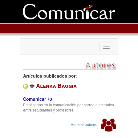
Toggle
navigation
Autores
Artículos publicados por:
Alenka Baggia
Comunicar 73
Emoticonos en la comunicación por correo electrónico
entre estudiantes y profesores
Ver otros autores