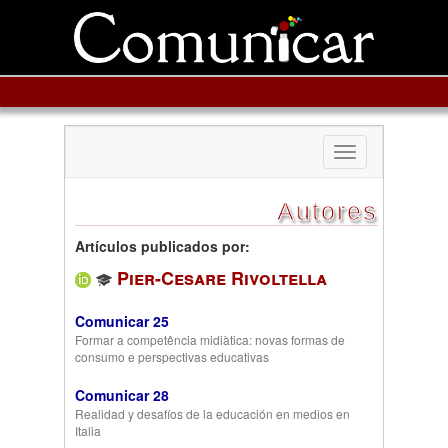
Toggle
navigation
Autores
Artículos publicados por:
Pier-Cesare Rivoltella
Comunicar 25
Formar a competência midiàtica: novas formas de
consumo e perspectivas educativas
Comunicar 28
Realidad y desafíos de la educación en medios en
Italia