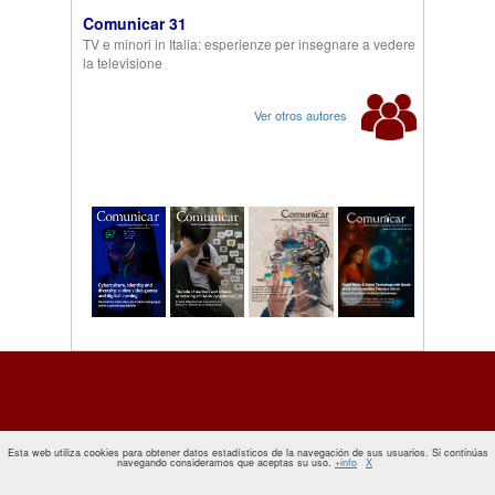
Comunicar 31
TV e minori in Italia: esperienze per insegnare a vedere
la televisione
Ver otros autores
Esta web utiliza cookies para obtener datos estadísticos de la navegación de sus usuarios. Si continúas
navegando consideramos que aceptas su uso.
+info
X