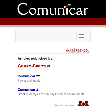
Toggle
navigation
Autores
Articles published by:
Grupo-Spectus
Comunicar 22
Power and media
Comunicar 31
Creative analysis of publicity in virtual environments
Ver otros autores