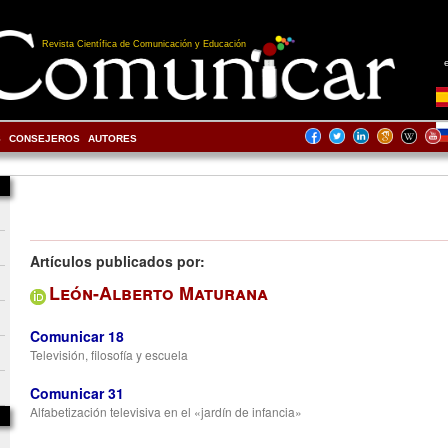
Revista Científica de Comunicación y Educación
S
CONSEJEROS
AUTORES
Artículos publicados por:
León-Alberto Maturana
Comunicar 18
Televisión, filosofía y escuela
Comunicar 31
Alfabetización televisiva en el «jardín de infancia»