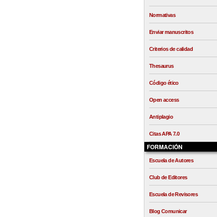
Normativas
Enviar manuscritos
Criterios de calidad
Thesaurus
Código ético
Open access
Antiplagio
Citas APA 7.0
FORMACIÓN
Escuela de Autores
Club de Editores
Escuela de Revisores
Blog Comunicar