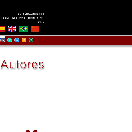
10.5281/zenodo
e-ISSN: 1988-3293 · ISSN: 1134-
3478
Autores