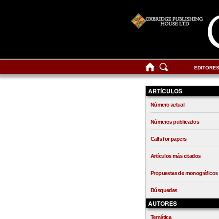
EDITORE
ARTÍCULOS
Número actual
Números publicados
Calls for papers
Artículos más citados
Propuestas de monográficos
Búsquedas
AUTORES
Temática