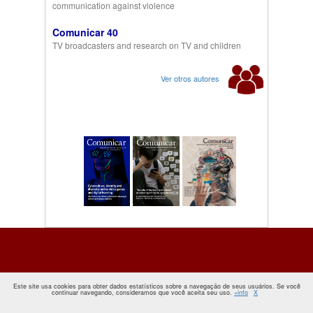
communication against violence
Comunicar 40
TV broadcasters and research on TV and children
Ver otros autores
Este site usa cookies para obter dados estatísticos sobre a navegação de seus usuários. Se você
continuar navegando, consideramos que você aceita seu uso.
+info
X