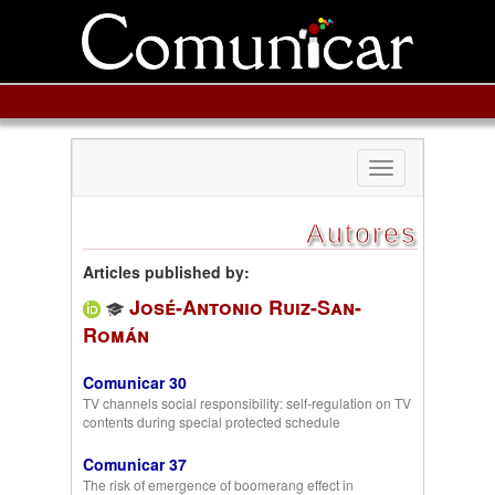
Toggle
navigation
Autores
Articles published by:
José-Antonio Ruiz-San-
Román
Comunicar 30
TV channels social responsibility: self-regulation on TV
contents during special protected schedule
Comunicar 37
The risk of emergence of boomerang effect in