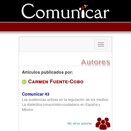
Toggle
navigation
Autores
Artículos publicados por:
Carmen Fuente-Cobo
Comunicar 43
Las audiencias activas en la regulación de los medios:
La dialéctica consumidor-ciudadano en España y
México
Ver otros autores