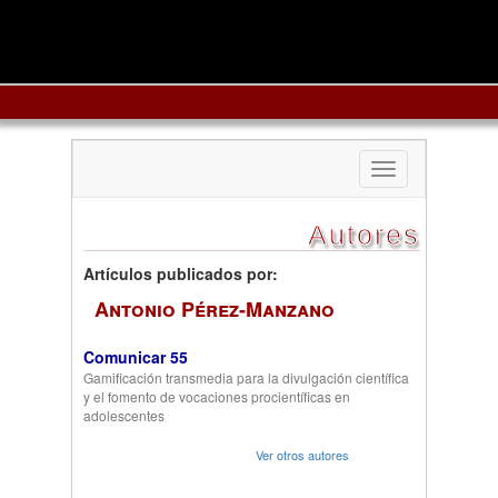
Toggle
navigation
Autores
Artículos publicados por:
Antonio Pérez-Manzano
Comunicar 55
Gamificación transmedia para la divulgación científica
y el fomento de vocaciones procientíficas en
adolescentes
Ver otros autores