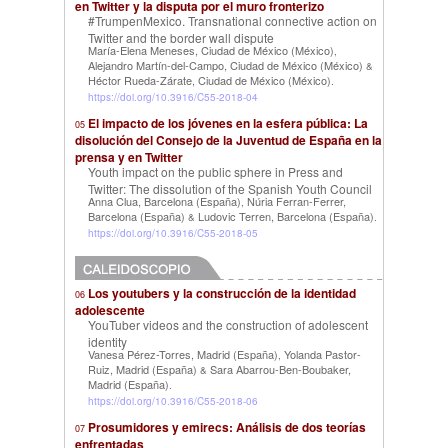
en Twitter y la disputa por el muro fronterizo
#TrumpenMexico. Transnational connective action on
Twitter and the border wall dispute
María-Elena Meneses, Ciudad de México (México)
,
Alejandro Martín-del-Campo, Ciudad de México (México)
&
Héctor Rueda-Zárate, Ciudad de México (México)
.
https://doi.org/10.3916/C55-2018-04
El impacto de los jóvenes en la esfera pública: La
05
disolución del Consejo de la Juventud de España en la
prensa y en Twitter
Youth impact on the public sphere in Press and
Twitter: The dissolution of the Spanish Youth Council
Anna Clua, Barcelona (España)
Núria Ferran-Ferrer,
,
Barcelona (España)
Ludovic Terren, Barcelona (España)
&
.
https://doi.org/10.3916/C55-2018-05
Los youtubers y la construcción de la identidad
06
adolescente
YouTuber videos and the construction of adolescent
identity
Vanesa Pérez-Torres, Madrid (España)
Yolanda Pastor-
,
Ruiz, Madrid (España)
Sara Abarrou-Ben-Boubaker,
&
Madrid (España)
.
https://doi.org/10.3916/C55-2018-06
Prosumidores y emirecs: Análisis de dos teorías
07
enfrentadas