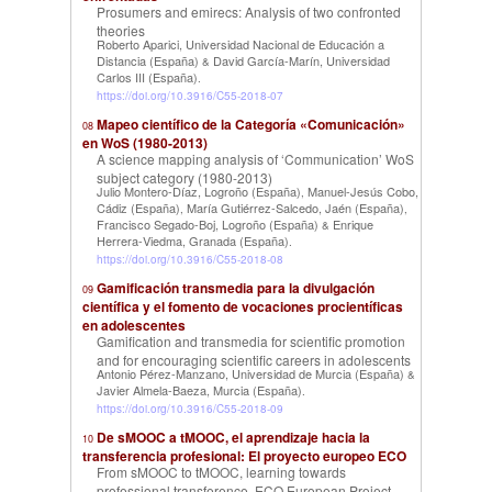
Prosumers and emirecs: Analysis of two confronted
theories
Roberto Aparici, Universidad Nacional de Educación a
Distancia (España)
David García-Marín, Universidad
&
Carlos III (España)
.
https://doi.org/10.3916/C55-2018-07
Mapeo científico de la Categoría «Comunicación»
08
en WoS (1980-2013)
A science mapping analysis of ‘Communication’ WoS
subject category (1980-2013)
Julio Montero-Díaz, Logroño (España)
Manuel-Jesús Cobo,
,
Cádiz (España)
María Gutiérrez-Salcedo, Jaén (España)
,
,
Francisco Segado-Boj, Logroño (España)
Enrique
&
Herrera-Viedma, Granada (España)
.
https://doi.org/10.3916/C55-2018-08
Gamificación transmedia para la divulgación
09
científica y el fomento de vocaciones procientíficas
en adolescentes
Gamification and transmedia for scientific promotion
and for encouraging scientific careers in adolescents
Antonio Pérez-Manzano, Universidad de Murcia (España)
&
Javier Almela-Baeza, Murcia (España)
.
https://doi.org/10.3916/C55-2018-09
De sMOOC a tMOOC, el aprendizaje hacia la
10
transferencia profesional: El proyecto europeo ECO
From sMOOC to tMOOC, learning towards
professional transference. ECO European Project