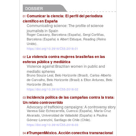
Comunicar la ciencia: El perfil del periodista
01
científico en España
Communicating science: The profile of science
journalists in Spain
Roger Cassany, Barcelona (España)
Sergi Cortiñas,
,
Barcelona (España)
Albert Elduque, Reading (Reino
&
Unido)
.
https://doi.org/10.3916/C55-2018-01
La violencia contra mujeres brasileñas en las
02
esferas pública y mediática
Violence against Brazilian women in public and
mediatic spheres
Bruno Souza-Leal, Belo Horizonte (Brasil)
Carlos-Alberto
,
de-Carvalho, Belo Horizonte (Brasil)
Elton Antunes, Belo
&
Horizonte (Brasil)
.
https://doi.org/10.3916/C55-2018-02
Incidencia política de las campañas contra la trata:
03
Un relato controvertido
Advocacy of trafficking campaigns: A controversy story
Vanesa Saiz-Echezarreta, Cuenca (España)
María-Cruz
,
Alvarado, Universidad de Valladolid (España)
Paulina
&
Gómez-Lorenzini, Santiago de Chile (Chile)
.
https://doi.org/10.3916/C55-2018-03
#TrumpenMéxico. Acción conectiva transnacional
04