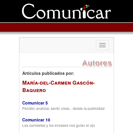
Toggle
navigation
Autores
Artículos publicados por:
María-del-Carmen Gascón-
Baquero
Comunicar 5
Percibir, analizar, sentir, crear... desde la publicidad
Comunicar 10
Las camisetas y los envases nos guían el ojo