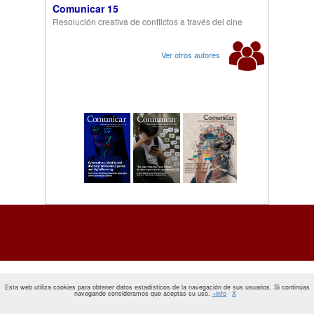
Comunicar 15
Resolución creativa de conflictos a través del cine
Ver otros autores
Esta web utiliza cookies para obtener datos estadísticos de la navegación de sus usuarios. Si continúas
navegando consideramos que aceptas su uso.
+info
X