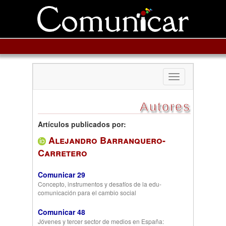
Toggle
navigation
Autores
Artículos publicados por:
Alejandro Barranquero-
Carretero
Comunicar 29
Concepto, instrumentos y desafíos de la edu-
comunicación para el cambio social
Comunicar 48
Jóvenes y tercer sector de medios en España: