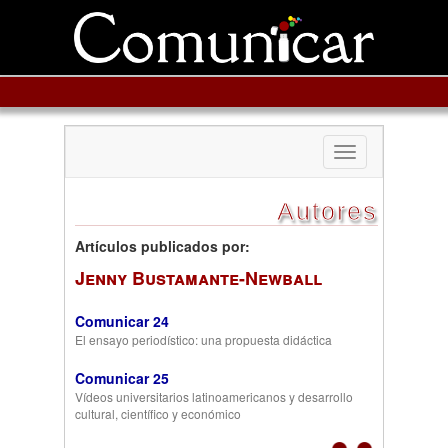
Toggle
navigation
Autores
Artículos publicados por:
Jenny Bustamante-Newball
Comunicar 24
El ensayo periodístico: una propuesta didáctica
Comunicar 25
Vídeos universitarios latinoamericanos y desarrollo
cultural, científico y económico