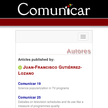
Toggle
navigation
Autores
Articles published by:
Juan-Francisco Gutiérrez-
Lozano
Comunicar 19
Science popularization in TV programs
Comunicar 25
Debates on television schedules and its use like a
measure of programmes quality