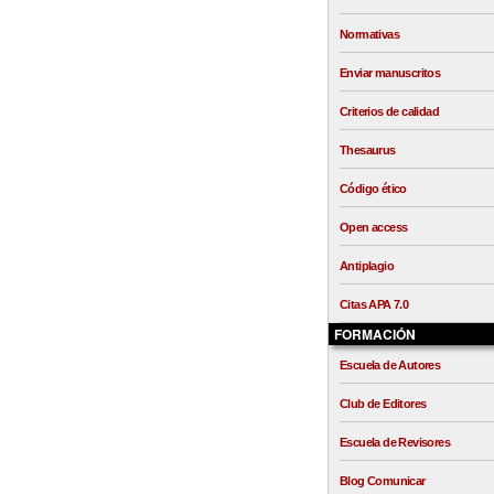
Normativas
Enviar manuscritos
Criterios de calidad
Thesaurus
Código ético
Open access
Antiplagio
Citas APA 7.0
FORMACIÓN
Escuela de Autores
Club de Editores
Escuela de Revisores
Blog Comunicar