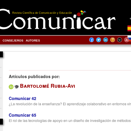
Revista Científica de Comunicación y Educación
S
CONSEJEROS
AUTORES
Artículos publicados por:
Bartolomé Rubia-Avi
Comunicar 42
¿La revolución de la enseñanza? El aprendizaje colaborativo en entornos vi
Comunicar 65
El rol de las tecnologías de apoyo en un diseño de investigación de métodos