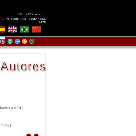
10.5281/zenodo
e-ISSN: 1988-3293 · ISSN: 1134-
3478
Autores
rtuales (CSCL)
 mixtos