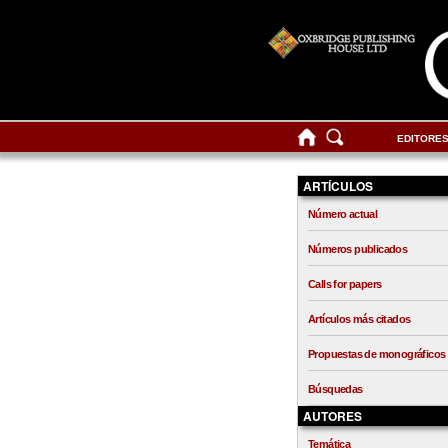
EDITORE
ARTÍCULOS
Número actual
Números publicados
Calls for papers
Artículos más citados
Propuestas de monográficos
Búsquedas
AUTORES
Temática