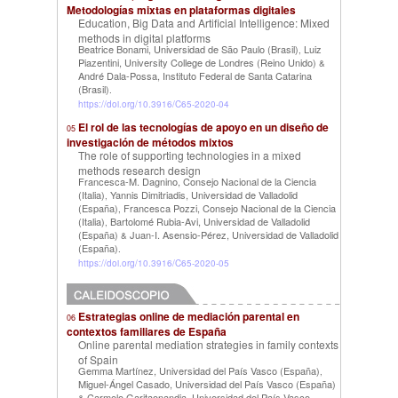
Metodologías mixtas en plataformas digitales
Education, Big Data and Artificial Intelligence: Mixed
methods in digital platforms
Beatrice Bonami, Universidad de São Paulo (Brasil)
Luiz
,
Piazentini, University College de Londres (Reino Unido)
&
André Dala-Possa, Instituto Federal de Santa Catarina
(Brasil)
.
https://doi.org/10.3916/C65-2020-04
El rol de las tecnologías de apoyo en un diseño de
05
investigación de métodos mixtos
The role of supporting technologies in a mixed
methods research design
Francesca-M. Dagnino, Consejo Nacional de la Ciencia
(Italia)
Yannis Dimitriadis, Universidad de Valladolid
,
(España)
Francesca Pozzi, Consejo Nacional de la Ciencia
,
(Italia)
Bartolomé Rubia-Avi, Universidad de Valladolid
,
(España)
Juan-I. Asensio-Pérez, Universidad de Valladolid
&
(España)
.
https://doi.org/10.3916/C65-2020-05
Estrategias online de mediación parental en
06
contextos familiares de España
Online parental mediation strategies in family contexts
of Spain
Gemma Martínez, Universidad del País Vasco (España)
,
Miguel-Ángel Casado, Universidad del País Vasco (España)
Carmelo Garitaonandia, Universidad del País Vasco