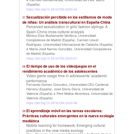
&
(España)
.
https://doi.org/10.3916/C65-2020-06
Sexualización percibida en los estilismos de moda
07
de niñas: Un análisis transcultural en España-China
Perceived sexualization in girls' fashion stylings: A
Spain-China cross-cultural analysis
Mónica Díaz-Bustamante-Ventisca, Universidad
Complutense de Madrid (España)
Carmen Llovet-
,
Rodríguez, Universidad Internacional de Cataluña (España)
María-José Narros-González, Universidad Complutense
&
de Madrid (España)
.
https://doi.org/10.3916/C65-2020-07
El tiempo de uso de los videojuegos en el
08
rendimiento académico de los adolescentes
Video game usage time in adolescents’ academic
performance
Fernando Gómez-Gonzalvo, Universidad CEU Cardenal
Herrera (España)
José Devís-Devís, Universidad de
,
Valencia (España)
Pere Molina-Alventosa, Universidad de
&
Valencia (España)
.
https://doi.org/10.3916/C65-2020-08
El aprendizaje móvil en las tareas escolares:
09
Prácticas culturales emergentes en la nueva ecología
mediática
Mobile learning for homework: Emerging cultural
practices in the new media ecology