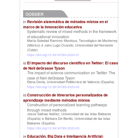
Revisión sistemática de métodos mixtos en el
01
marco de la innovación educativa
Systematic review of mixed methods in the framework
of educational innovation
María-Soledad Ramírez-Montoya, Tecnológico de Monterrey
(México)
Jairo Lugo-Ocando, Universidad del Noroeste
&
(Catar)
.
https://doi.org/10.3916/C65-2020-01
El impacto del discurso científico en Twitter: El caso
02
de Neil deGrasse Tyson
The impact of science communication on Twitter: The
case of Neil deGrasse Tyson
Elena Denia, Universidad Politécnica de Valencia (España)
.
https://doi.org/10.3916/C65-2020-02
Construcción de itinerarios personalizados de
03
aprendizaje mediante métodos mixtos
Construction of personalized learning pathways
through mixed methods
Jesús Salinas-Ibáñez, Universidad de las Islas Baleares
(España)
Bárbara De-Benito, Universidad de las Islas
&
Baleares (España)
.
https://doi.org/10.3916/C65-2020-03
Educación, Big Data e Inteligencia Artificial:
04