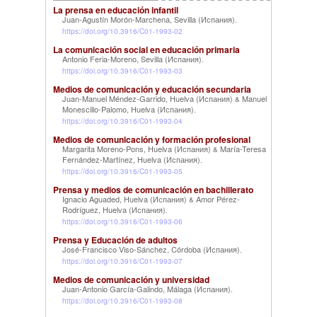
La prensa en educación infantil
Juan-Agustín Morón-Marchena, Sevilla (Испания)
.
https://doi.org/10.3916/C01-1993-02
La comunicación social en educación primaria
Antonio Feria-Moreno, Sevilla (Испания)
.
https://doi.org/10.3916/C01-1993-03
Medios de comunicación y educación secundaria
Juan-Manuel Méndez-Garrido, Huelva (Испания)
Manuel
&
Monescillo-Palomo, Huelva (Испания)
.
https://doi.org/10.3916/C01-1993-04
Medios de comunicación y formación profesional
Margarita Moreno-Pons, Huelva (Испания)
María-Teresa
&
Fernández-Martínez, Huelva (Испания)
.
https://doi.org/10.3916/C01-1993-05
Prensa y medios de comunicación en bachillerato
Ignacio Aguaded, Huelva (Испания)
Amor Pérez-
&
Rodríguez, Huelva (Испания)
.
https://doi.org/10.3916/C01-1993-06
Prensa y Educación de adultos
José-Francisco Viso-Sánchez, Córdoba (Испания)
.
https://doi.org/10.3916/C01-1993-07
Medios de comunicación y universidad
Juan-Antonio García-Galindo, Málaga (Испания)
.
https://doi.org/10.3916/C01-1993-08