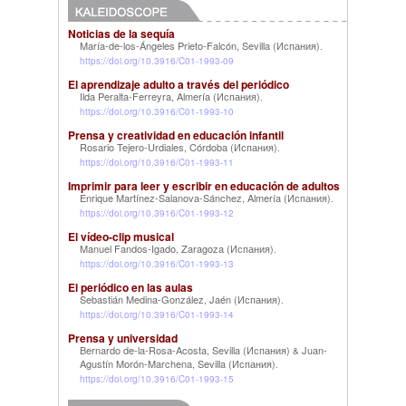
Noticias de la sequía
María-de-los-Ángeles Prieto-Falcón, Sevilla (Испания)
.
https://doi.org/10.3916/C01-1993-09
El aprendizaje adulto a través del periódico
Ilda Peralta-Ferreyra, Almería (Испания)
.
https://doi.org/10.3916/C01-1993-10
Prensa y creatividad en educación infantil
Rosario Tejero-Urdiales, Córdoba (Испания)
.
https://doi.org/10.3916/C01-1993-11
Imprimir para leer y escribir en educación de adultos
Enrique Martínez-Salanova-Sánchez, Almería (Испания)
.
https://doi.org/10.3916/C01-1993-12
El vídeo-clip musical
Manuel Fandos-Igado, Zaragoza (Испания)
.
https://doi.org/10.3916/C01-1993-13
El periódico en las aulas
Sebastián Medina-González, Jaén (Испания)
.
https://doi.org/10.3916/C01-1993-14
Prensa y universidad
Bernardo de-la-Rosa-Acosta, Sevilla (Испания)
Juan-
&
Agustín Morón-Marchena, Sevilla (Испания)
.
https://doi.org/10.3916/C01-1993-15