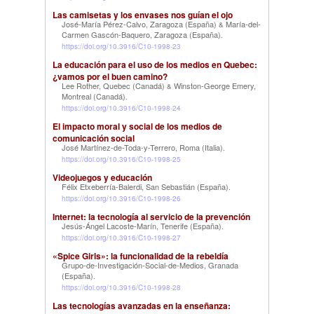
Las camisetas y los envases nos guían el ojo
José-María Pérez-Calvo, Zaragoza (España)
María-del-
&
Carmen Gascón-Baquero, Zaragoza (España)
.
https://doi.org/10.3916/C10-1998-23
La educación para el uso de los medios en Quebec:
¿vamos por el buen camino?
Lee Rother, Quebec (Canadá)
Winston-George Emery,
&
Montreal (Canadá)
.
https://doi.org/10.3916/C10-1998-24
El impacto moral y social de los medios de
comunicación social
José Martínez-de-Toda-y-Terrero, Roma (Italia)
.
https://doi.org/10.3916/C10-1998-25
Videojuegos y educación
Félix Etxeberría-Balerdi, San Sebastián (España)
.
https://doi.org/10.3916/C10-1998-26
Internet: la tecnología al servicio de la prevención
Jesús-Ángel Lacoste-Marín, Tenerife (España)
.
https://doi.org/10.3916/C10-1998-27
«Spice Girls»: la funcionalidad de la rebeldía
Grupo-de-Investigación-Social-de-Medios, Granada
(España)
.
https://doi.org/10.3916/C10-1998-28
Las tecnologías avanzadas en la enseñanza: