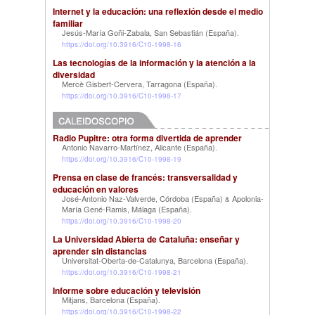
Internet y la educación: una reflexión desde el medio
familiar
Jesús-María Goñi-Zabala, San Sebastián (España)
.
https://doi.org/10.3916/C10-1998-16
Las tecnologías de la información y la atención a la
diversidad
Mercè Gisbert-Cervera, Tarragona (España)
.
https://doi.org/10.3916/C10-1998-17
Radio Pupitre: otra forma divertida de aprender
Antonio Navarro-Martínez, Alicante (España)
.
https://doi.org/10.3916/C10-1998-19
Prensa en clase de francés: transversalidad y
educación en valores
José-Antonio Naz-Valverde, Córdoba (España)
Apolonia-
&
María Gené-Ramis, Málaga (España)
.
https://doi.org/10.3916/C10-1998-20
La Universidad Abierta de Cataluña: enseñar y
aprender sin distancias
Universitat-Oberta-de-Catalunya, Barcelona (España)
.
https://doi.org/10.3916/C10-1998-21
Informe sobre educación y televisión
Mitjans, Barcelona (España)
.
https://doi.org/10.3916/C10-1998-22