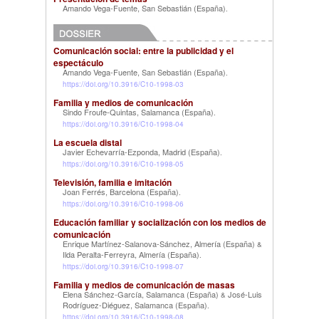
Amando Vega-Fuente, San Sebastián (España)
.
Comunicación social: entre la publicidad y el
espectáculo
Amando Vega-Fuente, San Sebastián (España)
.
https://doi.org/10.3916/C10-1998-03
Familia y medios de comunicación
Sindo Froufe-Quintas, Salamanca (España)
.
https://doi.org/10.3916/C10-1998-04
La escuela distal
Javier Echevarría-Ezponda, Madrid (España)
.
https://doi.org/10.3916/C10-1998-05
Televisión, familia e imitación
Joan Ferrés, Barcelona (España)
.
https://doi.org/10.3916/C10-1998-06
Educación familiar y socialización con los medios de
comunicación
Enrique Martínez-Salanova-Sánchez, Almería (España)
&
Ilda Peralta-Ferreyra, Almería (España)
.
https://doi.org/10.3916/C10-1998-07
Familia y medios de comunicación de masas
Elena Sánchez-García, Salamanca (España)
José-Luis
&
Rodríguez-Diéguez, Salamanca (España)
.
https://doi.org/10.3916/C10-1998-08