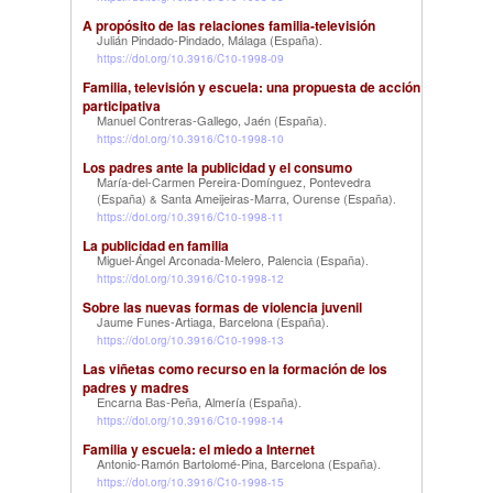
A propósito de las relaciones familia-televisión
Julián Pindado-Pindado, Málaga (España)
.
https://doi.org/10.3916/C10-1998-09
Familia, televisión y escuela: una propuesta de acción
participativa
Manuel Contreras-Gallego, Jaén (España)
.
https://doi.org/10.3916/C10-1998-10
Los padres ante la publicidad y el consumo
María-del-Carmen Pereira-Domínguez, Pontevedra
(España)
Santa Ameijeiras-Marra, Ourense (España)
&
.
https://doi.org/10.3916/C10-1998-11
La publicidad en familia
Miguel-Ángel Arconada-Melero, Palencia (España)
.
https://doi.org/10.3916/C10-1998-12
Sobre las nuevas formas de violencia juvenil
Jaume Funes-Artiaga, Barcelona (España)
.
https://doi.org/10.3916/C10-1998-13
Las viñetas como recurso en la formación de los
padres y madres
Encarna Bas-Peña, Almería (España)
.
https://doi.org/10.3916/C10-1998-14
Familia y escuela: el miedo a Internet
Antonio-Ramón Bartolomé-Pina, Barcelona (España)
.
https://doi.org/10.3916/C10-1998-15