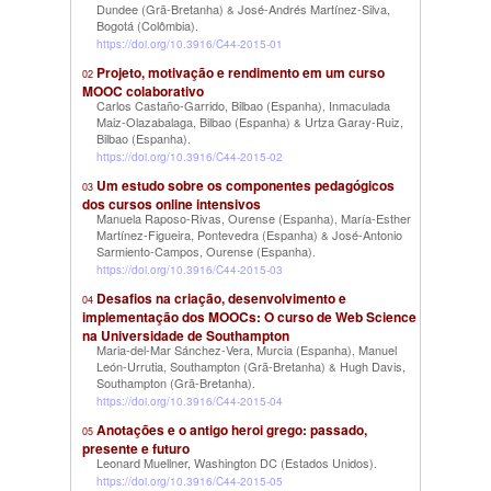
Dundee (Grã-Bretanha)
José-Andrés Martínez-Silva,
&
Bogotá (Colômbia)
.
https://doi.org/10.3916/C44-2015-01
Projeto, motivação e rendimento em um curso
02
MOOC colaborativo
Carlos Castaño-Garrido, Bilbao (Espanha)
Inmaculada
,
Maiz-Olazabalaga, Bilbao (Espanha)
Urtza Garay-Ruiz,
&
Bilbao (Espanha)
.
https://doi.org/10.3916/C44-2015-02
Um estudo sobre os componentes pedagógicos
03
dos cursos online intensivos
Manuela Raposo-Rivas, Ourense (Espanha)
María-Esther
,
Martínez-Figueira, Pontevedra (Espanha)
José-Antonio
&
Sarmiento-Campos, Ourense (Espanha)
.
https://doi.org/10.3916/C44-2015-03
Desafios na criação, desenvolvimento e
04
implementação dos MOOCs: O curso de Web Science
na Universidade de Southampton
Maria-del-Mar Sánchez-Vera, Murcia (Espanha)
Manuel
,
León-Urrutia, Southampton (Grã-Bretanha)
Hugh Davis,
&
Southampton (Grã-Bretanha)
.
https://doi.org/10.3916/C44-2015-04
Anotações e o antigo heroi grego: passado,
05
presente e futuro
Leonard Muellner, Washington DC (Estados Unidos)
.
https://doi.org/10.3916/C44-2015-05