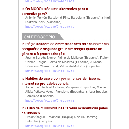
https://doi.org/10.3916/C44-2015-09
Os MOOCs são uma alternativa para a
10
aprendizagem?
Antonio-Ramón Bartolomé-Pina, Barcelona (Espanha)
Karl
&
Steffens, Köln (Alemanha)
.
https://doi.org/10.3916/C44-2015-10
Plágio acadêmico entre discentes do ensino médio
11
obrigatório e segundo grau: diferenças quanto ao
gênero e à procrastinação
Jaume Sureda-Negre, Palma de Mallorca (Espanha)
Ruben
,
Comas-Forgas, Palma de Mallorca (Espanha)
Miquel-
&
Francesc Oliver-Trobat, Palma de Mallorca (Espanha)
.
https://doi.org/10.3916/C44-2015-11
Hábitos de uso e comportamentos de risco na
12
Internet na pré-adolescência
Javier Fernández-Montalvo, Pamplona (Espanha)
María-
,
Alicia Peñalva-Vélez, Pamplona (Espanha)
Itziar Irazabal,
&
Pamplona (Espanha)
.
https://doi.org/10.3916/C44-2015-12
O uso de multimídia nas tarefas acadêmicas pelos
13
estudantes
Erdem Öngün, Estambul (Turquia)
Askin Demirag,
&
Estambul (Turquia)
.
https://doi.org/10.3916/C44-2015-13