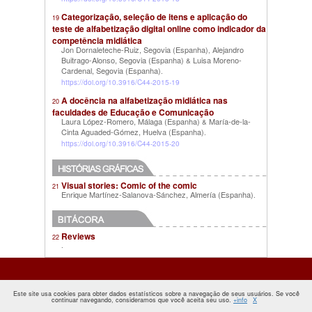
Categorização, seleção de itens e aplicação do
19
teste de alfabetização digital online como indicador da
competência midiática
Jon Dornaleteche-Ruiz, Segovia (Espanha)
Alejandro
,
Buitrago-Alonso, Segovia (Espanha)
Luisa Moreno-
&
Cardenal, Segovia (Espanha)
.
https://doi.org/10.3916/C44-2015-19
A docência na alfabetização midiática nas
20
faculdades de Educação e Comunicação
Laura López-Romero, Málaga (Espanha)
María-de-la-
&
Cinta Aguaded-Gómez, Huelva (Espanha)
.
https://doi.org/10.3916/C44-2015-20
Visual stories: Comic of the comic
21
Enrique Martínez-Salanova-Sánchez, Almería (Espanha)
.
Reviews
22
.
Este site usa cookies para obter dados estatísticos sobre a navegação de seus usuários. Se você
continuar navegando, consideramos que você aceita seu uso.
+info
X