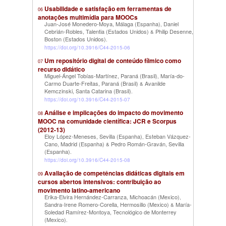
Usabilidade e satisfação em ferramentas de
06
anotações multimídia para MOOCs
Juan-José Monedero-Moya, Málaga (Espanha)
Daniel
,
Cebrián-Robles, Talentia (Estados Unidos)
Philip Desenne,
&
Boston (Estados Unidos)
.
https://doi.org/10.3916/C44-2015-06
Um repositório digital de conteúdo fílmico como
07
recurso didático
Miguel-Ángel Tobías-Martínez, Paraná (Brasil)
María-do-
,
Carmo Duarte-Freitas, Paraná (Brasil)
Avanilde
&
Kemczinski, Santa Catarina (Brasil)
.
https://doi.org/10.3916/C44-2015-07
Análise e implicações do impacto do movimento
08
MOOC na comunidade científica: JCR e Scorpus
(2012-13)
Eloy López-Meneses, Sevilla (Espanha)
Esteban Vázquez-
,
Cano, Madrid (Espanha)
Pedro Román-Graván, Sevilla
&
(Espanha)
.
https://doi.org/10.3916/C44-2015-08
Avaliação de competências didáticas digitais em
09
cursos abertos intensivos: contribuição ao
movimento latino-americano
Erika-Elvira Hernández-Carranza, Michoacán (Mexico)
,
Sandra-Irene Romero-Corella, Hermosillo (Mexico)
María-
&
Soledad Ramírez-Montoya, Tecnológico de Monterrey
(Mexico)
.