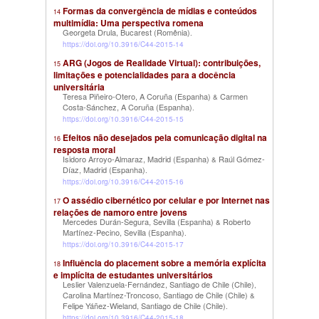
Formas da convergência de mídias e conteúdos
14
multimídia: Uma perspectiva romena
Georgeta Drula, Bucarest (Romênia)
.
https://doi.org/10.3916/C44-2015-14
ARG (Jogos de Realidade Virtual): contribuições,
15
limitações e potencialidades para a docência
universitária
Teresa Piñeiro-Otero, A Coruña (Espanha)
Carmen
&
Costa-Sánchez, A Coruña (Espanha)
.
https://doi.org/10.3916/C44-2015-15
Efeitos não desejados pela comunicação digital na
16
resposta moral
Isidoro Arroyo-Almaraz, Madrid (Espanha)
Raúl Gómez-
&
Díaz, Madrid (Espanha)
.
https://doi.org/10.3916/C44-2015-16
O assédio cibernético por celular e por Internet nas
17
relações de namoro entre jovens
Mercedes Durán-Segura, Sevilla (Espanha)
Roberto
&
Martínez-Pecino, Sevilla (Espanha)
.
https://doi.org/10.3916/C44-2015-17
Influência do placement sobre a memória explícita
18
e implícita de estudantes universitários
Leslier Valenzuela-Fernández, Santiago de Chile (Chile)
,
Carolina Martínez-Troncoso, Santiago de Chile (Chile)
&
Felipe Yáñez-Wieland, Santiago de Chile (Chile)
.
https://doi.org/10.3916/C44-2015-18